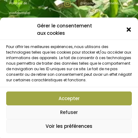
Politique de
@lescoursdepimprenelle
confidentialité
Gérer le consentement
Conditions Générales
aux cookies
de Vente (CGV)
Pour offrir les meilleures expériences, nous utilisons des
technologies telles que les cookies pour stocker et/ou accéder aux
informations des appareils. Le fait de consentir à ces technologies
nous permettra de traiter des données telles que le comportement
CONTACT
de navigation ou les ID uniques sur ce site. Le fait de ne pas
consentir ou de retirer son consentement peut avoir un effet négatif
9 rue Saint Rigomer
sur certaines caractéristiques et fonctions.
72210 Souligné Flacé
+33 6 71 23 49 06
Accepter
contact@lescoursdepimprenelle.fr
Refuser
Formulaire de contact
Voir les préférences