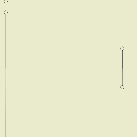
jours
de
9h3
0 à
12h30
et
de
14h
30 à
17h30
(sauf le
dimanc
he et le
lundi).
Le
règlem
ent
s’effect
ue en