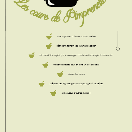
faire la pâte et cuire vos tortillas maison
Rôtir parfaitement vos légumes de saison
faire un délicieux plat que je vous apprendrai à décliner en plusieurs recettes
utiliser des restes pour en faire un plat délicieux
utiliser les épices
préparer des légumes gourmands pour garnir les fajitas
et beaucoup d'autres choses!!!
Les recettes détaillées vous seront remises après le cours.