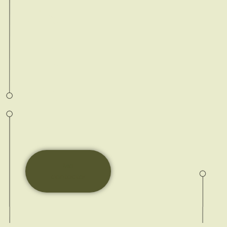
forfaitair
ement.
Elle est
calculée
à partir
de
Souligné
-Flacé.
Pour un
trajet
aller
retour
de
1 à
20 km :
15€
et
de
21
à
100 km :
35€
.
Me
contacter