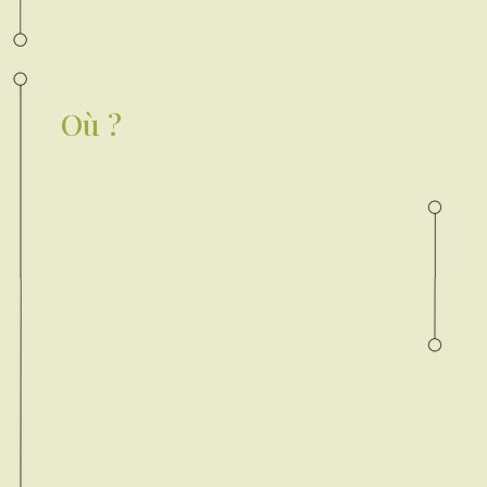
Où ?
Le lieu du
cours
est à
définir
ensembl
e.
Une
participa
tion aux
frais de
déplace
ment
s’appliqu
e