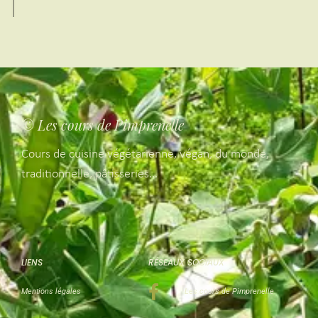
© Les cours de Pimprenelle
Cours de cuisine végétarienne, végan, du monde,
traditionnelle, pâtisseries…
LIENS
RÉSEAUX SOCIAUX
Mentions légales
Les cours de Pimprenelle