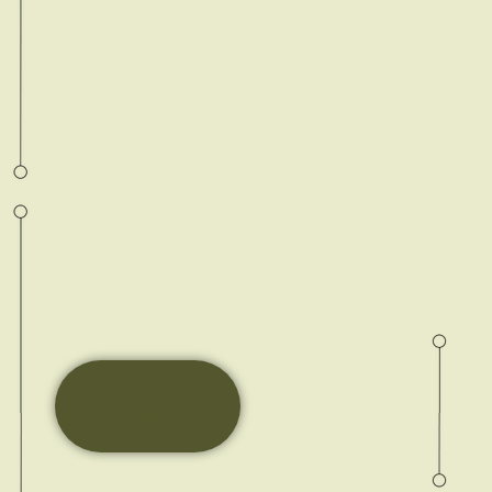
totalité
au
momen
t de la
réserva
tion par
chèque
ou
viremen
t
bancair
e.
Me
contacter