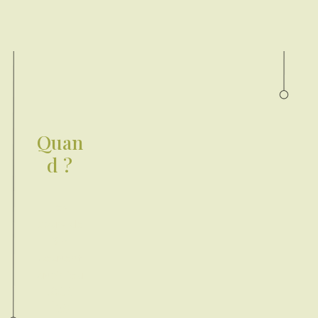
Quan
d ?
Les
cours de
3 h
peuvent
avoir lieu
ous
t
les