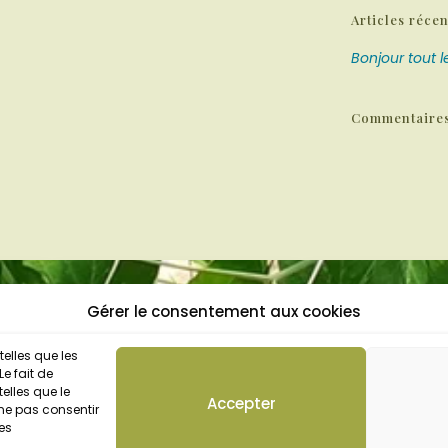
Articles récen
Bonjour tout 
Commentaires
© Les cours de P
LIENS
Gérer le consentement aux cookies
Cours de cuisine végé
le
Mentions légales
telles que les
végan, du monde, trad
e fait de
pâtisseries…
le
Politique de confidentialité
elles que le
Accepter
 ne pas consentir
nes
Conditions Générales de Vente (CGV)