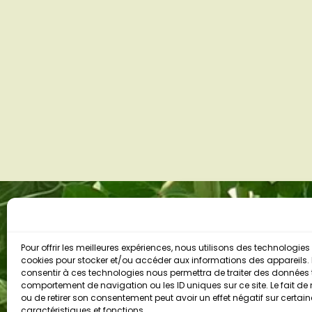
CONTACT
RÉSEAUX SOCIAUX
9 rue Saint Rigomer
Les cours de Pimprenel
Pour offrir les meilleures expériences, nous utilisons des technologies 
72210 Souligné Flacé
cookies pour stocker et/ou accéder aux informations des appareils. L
@lescoursdepimprenel
consentir à ces technologies nous permettra de traiter des données t
+33 6 71 23 49 06
comportement de navigation ou les ID uniques sur ce site. Le fait de
ou de retirer son consentement peut avoir un effet négatif sur certai
contact@lescoursdepimprenelle.fr
caractéristiques et fonctions.