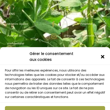
LIENS
RÉSEAUX SOCIAUX
Mentions légales
Les cours de Pimprenelle
Politique de
@lescoursdepimprenelle
confidentialité
Gérer le consentement
Conditions Générales
aux cookies
de Vente (CGV)
Pour offrir les meilleures expériences, nous utilisons des
technologies telles que les cookies pour stocker et/ou accéder aux
informations des appareils. Le fait de consentir à ces technologies
nous permettra de traiter des données telles que le comportement
CONTACT
de navigation ou les ID uniques sur ce site. Le fait de ne pas
consentir ou de retirer son consentement peut avoir un effet négatif
9 rue Saint Rigomer
sur certaines caractéristiques et fonctions.
72210 Souligné Flacé
+33 6 71 23 49 06