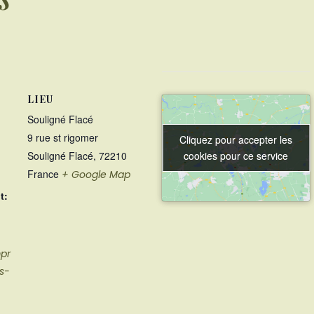
LIEU
Souligné Flacé
9 rue st rigomer
Cliquez pour accepter les
Cliquez pour accepter les
cookies pour ce service
cookies pour ce service
Souligné Flacé
,
72210
France
+ Google Map
t:
mpr
rs-